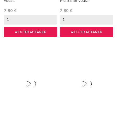
vous...
Muntaner vous...
Prix
Prix
7,80 €
7,80 €
AJOUTER AU PANIER
AJOUTER AU PANIER