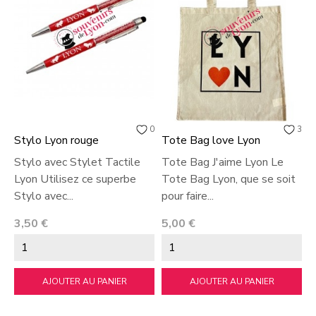
0
3
Stylo Lyon rouge
Tote Bag love Lyon
T
P
Stylo avec Stylet Tactile
Tote Bag J'aime Lyon Le
T
Lyon Utilisez ce superbe
Tote Bag Lyon, que se soit
P
Stylo avec...
pour faire...
T
Prix
Prix
3,50 €
5,00 €
P
1
AJOUTER AU PANIER
AJOUTER AU PANIER