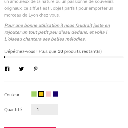
un amoureux de la nature ou un passionné de souvenirs
originaux, ce sifflet est l'objet parfait pour emporter un
morceau de Lyon chez vous.
Pour une bonne utilisation il nous faudrait juste en
rajouter un tout petit peu d'eau dedans, et voila !
L'oiseau chantera ses belles mélodies.
Dépêchez-vous ! Plus que
10
produits restant(s)
Vert
Rose
bleu
Jaune
Couleur
foncé
Quantité