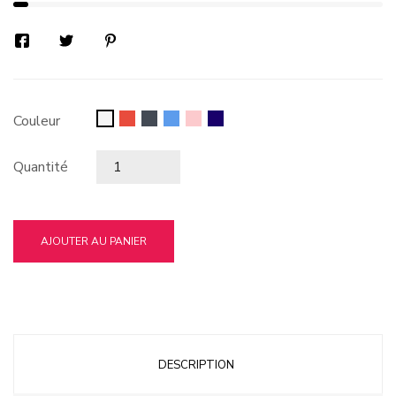
Rouge
Noir
Bleu
Rose
bleu
Blanc
Couleur
foncé
Quantité
AJOUTER AU PANIER
DESCRIPTION