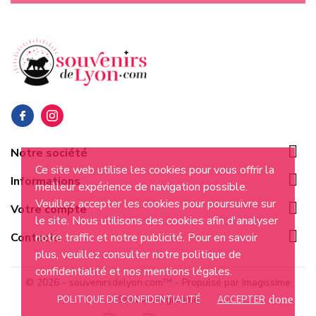

Notre société
Ce site web utilise les cookies pour vous offrir la

Informations
meilleur expérience de navigation possible.
Veuillez accepter les cookies pour poursuivre sur

Votre compte
le site. Nous utilisons des cookies afin d'analyser

notre traffic et notre publicité. Pour en savoir
Contacts
plus, veuillez consulter notre politique de
confidentialité et nos mentions légales.
© 2026 - souvenirsdelyon.com™ - Propulsé par Imagissime
Studio-imagissime
done
POLITIQUE DE CONFIDENTIALITÉ
ACCEPTER