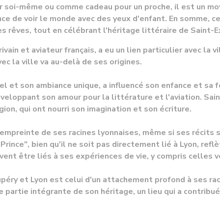
r soi-même ou comme cadeau pour un proche, il est un moy
nce de voir le monde avec des yeux d'enfant. En somme, ce
s rêves, tout en célébrant l'héritage littéraire de Saint-E
rivain et aviateur français, a eu un lien particulier avec la 
ec la ville va au-delà de ses origines.
el et son ambiance unique, a influencé son enfance et sa fo
éveloppant son amour pour la littérature et l'aviation. S
ion, qui ont nourri son imagination et son écriture.
'empreinte de ses racines lyonnaises, même si ses récits 
t Prince", bien qu'il ne soit pas directement lié à Lyon, re
vent être liés à ses expériences de vie, y compris celles v
péry et Lyon est celui d'un attachement profond à ses raci
ne partie intégrante de son héritage, un lieu qui a contribu