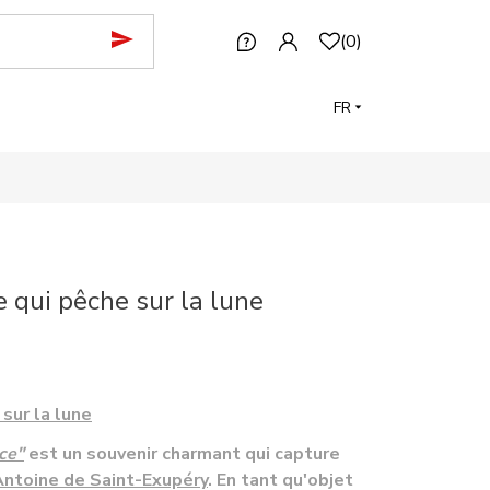
(
0
)
FR
e qui pêche sur la lune
 sur la lune
nce"
est un souvenir charmant qui capture
Antoine de Saint-Exupéry
. En tant qu'objet