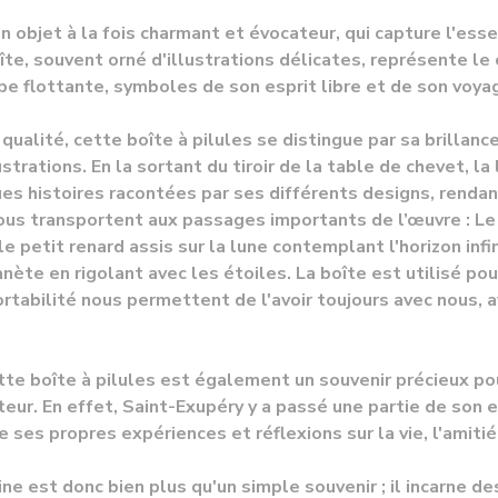
un objet à la fois charmant et évocateur, qui capture l'e
îte, souvent orné d'illustrations délicates, représente le
e flottante, symboles de son esprit libre et de son voyag
qualité, cette boîte à pilules se distingue par sa brillanc
ustrations. En la sortant du tiroir de la table de chevet, 
s histoires racontées par ses différents designs, rendant 
ous transportent aux passages importants de l’œuvre : Le P
le petit renard assis sur la lune contemplant l'horizon inf
anète en rigolant avec les étoiles.
La boîte est
utilisé po
portabilité nous permettent de l'avoir toujours avec nous, a
te boîte à pilules est également un souvenir précieux pour 
teur. En effet, Saint-Exupéry y a passé une partie de son e
ses propres expériences et réflexions sur la vie, l'amitié
ne est donc bien plus qu'un simple souvenir ; il incarne d