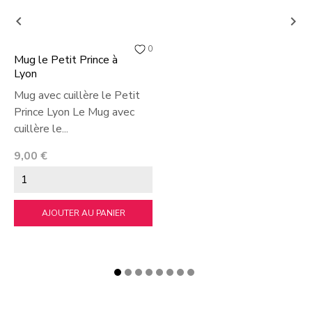


0
Mug le Petit Prince à
Lyon
Mug avec cuillère le Petit
Prince Lyon Le Mug avec
cuillère le...
Prix
9,00 €
AJOUTER AU PANIER