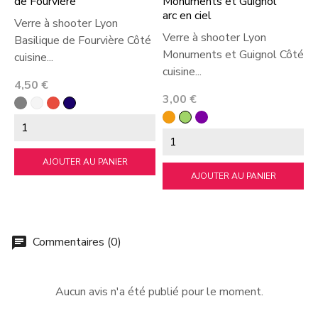
de Fourvière
Monuments et Guignol
M
arc en ciel
Verre à shooter Lyon
V
Verre à shooter Lyon
Basilique de Fourvière Côté
M
Monuments et Guignol Côté
cuisine...
c
cuisine...
Prix
P
4,50 €
4
Prix
3,00 €
gris
Blanc
Rouge
bleu
foncé
Orange
Vert
violet
AJOUTER AU PANIER
AJOUTER AU PANIER
Commentaires (0)
chat
Aucun avis n'a été publié pour le moment.