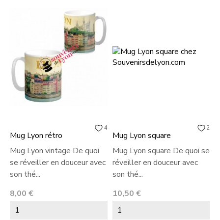
4
2
Mug Lyon rétro
Mug Lyon square
M
Mug Lyon vintage De quoi
Mug Lyon square De quoi se
M
se réveiller en douceur avec
réveiller en douceur avec
r
son thé...
son thé...
s
Prix
Prix
P
8,00 €
10,50 €
8