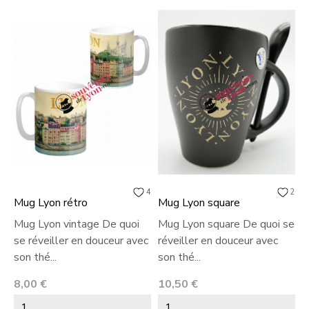
4
2
Mug Lyon rétro
Mug Lyon square
M
Mug Lyon vintage De quoi
Mug Lyon square De quoi se
M
se réveiller en douceur avec
réveiller en douceur avec
r
son thé...
son thé...
s
Prix
Prix
P
8,00 €
10,50 €
8