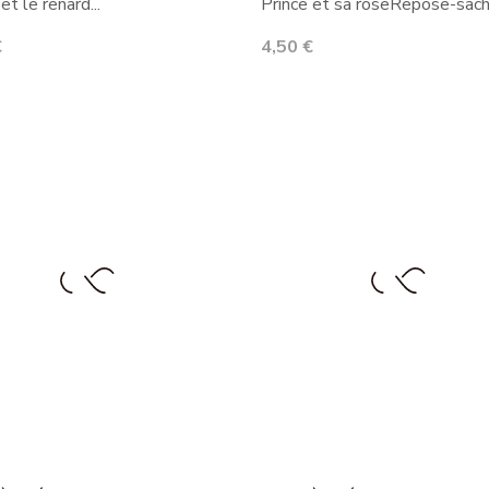
et le renard...
Prince et sa roseRepose-sache
Prix
€
4,50 €