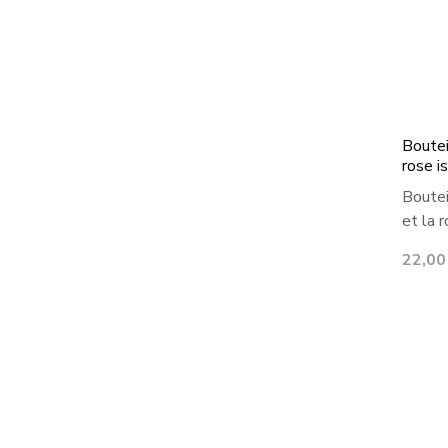
Boutei
rose i
Boutei
et la 
Prix
22,00