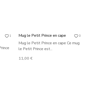
Mug le Petit Prince en cape
1
0
Mug le Petit Prince en cape Ce mug
Prince
le Petit Prince est...
Prix
11,00 €