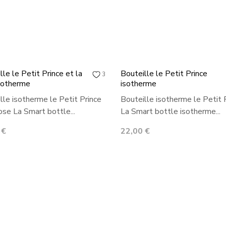
lle le Petit Prince et la
Bouteille le Petit Prince
3
sotherme
isotherme
lle isotherme le Petit Prince
Bouteille isotherme le Petit 
rose La Smart bottle...
La Smart bottle isotherme...
Prix
 €
22,00 €