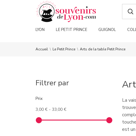
LYON
LE PETIT PRINCE
GUIGNOL
COL
Accueil
Le Petit Prince
Arts de la table Petit Prince
Filtrer par
Art
Prix
La vai
trouve
3,00 € - 33,00 €
comple
touche
est un