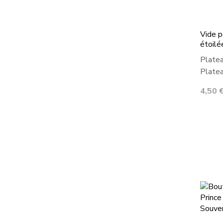
Vide p
étoilé
Platea
Platea
Prix
4,50 