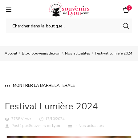
0
Accueil
Blog Souvenirsdelyon
Nos actualités
Festival Lumière 2024
MONTRER LA BARRE LATÉRALE
Festival Lumière 2024
7758 Views
17/10/2024
visibility
Posté par:
Souvenirs de Lyon
In:
Nos actualités
person
list