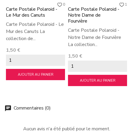
0
1
Carte Postale Polaroid -
Carte Postale Polaroid -
Le Mur des Canuts
Notre Dame de
Fourvière
Carte Postale Polaroid - Le
Carte Postale Polaroid -
Mur des Canuts La
Notre Dame de Fourvière
collection de...
La collection...
Prix
1,50 €
Prix
1,50 €
AJOUTER AU PANIER
AJOUTER AU PANIER
Commentaires (0)
chat
Aucun avis n'a été publié pour le moment.