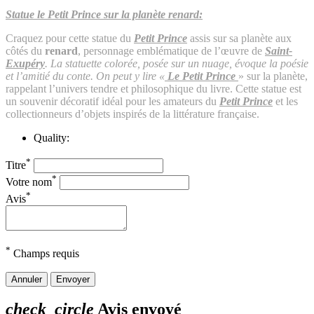
Statue le Petit Prince sur la planète renard:
Craquez pour cette statue du
Petit Prince
assis sur sa planète aux
côtés du
renard
, personnage emblématique de l’œuvre de
Saint-
Exupéry
. La statuette colorée, posée sur un nuage, évoque la poésie
et l’amitié du conte. On peut y lire «
Le Petit Prince
» sur la planète,
rappelant l’univers tendre et philosophique du livre. Cette statue est
un souvenir décoratif idéal pour les amateurs du
Petit Prince
et les
collectionneurs d’objets inspirés de la littérature française.
Quality:
*
Titre
*
Votre nom
*
Avis
*
Champs requis
Annuler
Envoyer
check_circle
Avis envoyé