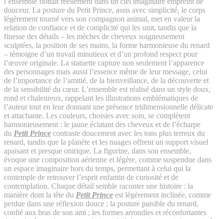
l’ensemble flottait réellement dans un ciel imaginaire empreint de
douceur. La posture du
Petit Prince
, assis avec simplicité, le corps
légèrement tourné vers son compagnon animal, met en valeur la
relation de confiance et de complicité qui les unit, tandis que la
finesse des détails – les mèches de cheveux soigneusement
sculptées, la position de ses mains, la forme harmonieuse du renard
– témoigne d’un travail minutieux et d’un profond respect pour
l’œuvre originale. La statuette capture non seulement l’apparence
des personnages mais aussi l’essence même de leur message, celui
de l’importance de l’amitié, de la bienveillance, de la découverte et
de la sensibilité du cœur. L’ensemble est réalisé dans un style doux,
rond et chaleureux, rappelant les illustrations emblématiques de
l’auteur tout en leur donnant une présence tridimensionnelle délicate
et attachante. Les couleurs, choisies avec soin, se complètent
harmonieusement : le jaune éclatant des cheveux et de l’écharpe
du
Petit Prince
contraste doucement avec les tons plus terreux du
renard, tandis que la planète et les nuages offrent un support visuel
apaisant et presque onirique. La figurine, dans son ensemble,
évoque une composition aérienne et légère, comme suspendue dans
un espace imaginaire hors du temps, permettant à celui qui la
contemple de retrouver l’esprit enfantin de curiosité et de
contemplation. Chaque détail semble raconter une histoire : la
manière dont la tête du
Petit Prince
est légèrement inclinée, comme
perdue dans une réflexion douce ; la posture paisible du renard,
confié aux bras de son ami ; les formes arrondies et réconfortantes