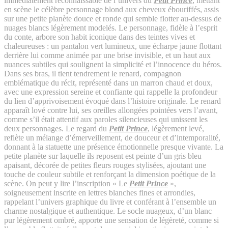
immédiatement reconnaissable de l’univers du
Petit Prince
, mettant
en scène le célèbre personnage blond aux cheveux ébouriffés, assis
sur une petite planète douce et ronde qui semble flotter au-dessus de
nuages blancs légèrement modelés. Le personnage, fidèle à l’esprit
du conte, arbore son habit iconique dans des teintes vives et
chaleureuses : un pantalon vert lumineux, une écharpe jaune flottant
derrière lui comme animée par une brise invisible, et un haut aux
nuances subtiles qui soulignent la simplicité et l’innocence du héros.
Dans ses bras, il tient tendrement le renard, compagnon
emblématique du récit, représenté dans un marron chaud et doux,
avec une expression sereine et confiante qui rappelle la profondeur
du lien d’apprivoisement évoqué dans l’histoire originale. Le renard
apparaît lové contre lui, ses oreilles allongées pointées vers l’avant,
comme s’il était attentif aux paroles silencieuses qui unissent les
deux personnages. Le regard du
Petit Prince
, légèrement levé,
reflète un mélange d’émerveillement, de douceur et d’intemporalité,
donnant à la statuette une présence émotionnelle presque vivante. La
petite planète sur laquelle ils reposent est peinte d’un gris bleu
apaisant, décorée de petites fleurs rouges stylisées, ajoutant une
touche de couleur subtile et renforçant la dimension poétique de la
scène. On peut y lire l’inscription « Le
Petit Prince
»,
soigneusement inscrite en lettres blanches fines et arrondies,
rappelant l’univers graphique du livre et conférant à l’ensemble un
charme nostalgique et authentique. Le socle nuageux, d’un blanc
pur légèrement ombré, apporte une sensation de légèreté, comme si