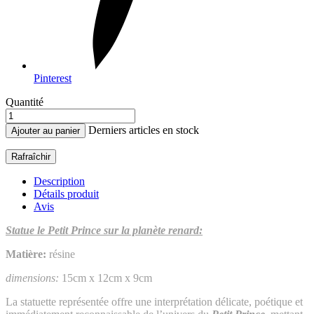
Pinterest
Quantité
Derniers articles en stock
Ajouter au panier
Description
Détails produit
Avis
Statue le Petit Prince sur la planète renard:
Matière:
résine
dimensions:
15cm x 12cm x 9cm
La statuette représentée offre une interprétation délicate, poétique et