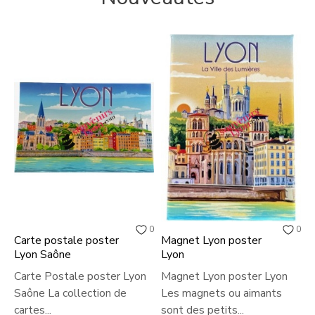
0
0
Carte postale poster
Magnet Lyon poster
M
Lyon Saône
Lyon
M
Carte Postale poster Lyon
Magnet Lyon poster Lyon
m
Saône La collection de
Les magnets ou aimants
d
cartes...
sont des petits...