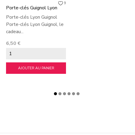
9
Porte-clés Guignol Lyon
Porte-clés Lyon Guignol
Porte-clés Lyon Guignol, le
cadeau...
Prix
6,50 €
AJOUTER AU PANIER