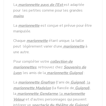
La
marionnette pays de l'Est
est adaptée
pour les petites comme pour les grandes
mains
.
La
marionnette
est conçue et prévue pour être
manipulée.
Chaque
marionnette
étant unique, la taille
peut légèrement varier d’une
marionnette
à
une autre.
Pour compléter votre
collection de
marionnettes
, retrouvez chez
Souvenirs de
Lyon
, les amis de la
marionnette Guignol
:
La
marionnette Gnafron
(l'ami de
Guignol
), la
marionnette Madelon
(la fiancée de
Guignol
),
la
marionnette Gendarme
, la
marionnette
Voleur
et d'autres personnages qui peuvent
intégrer un
spectacle
du
théâtre de Guignol