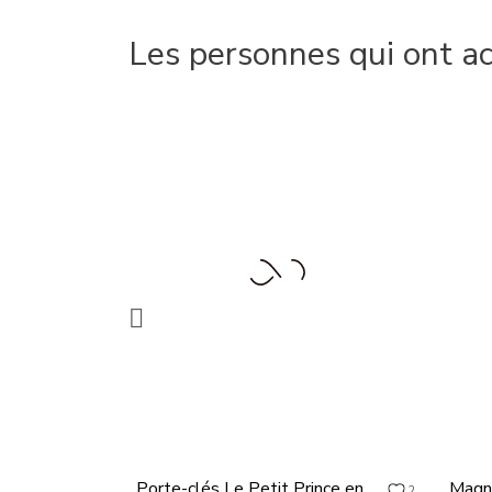
Les personnes qui ont a

Porte-clés Le Petit Prince en
Magn
2