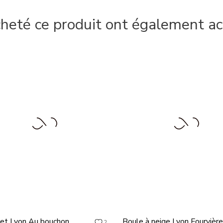
cheté ce produit ont également ac
et Lyon Au bouchon
Boule à neige Lyon Fourvière
2