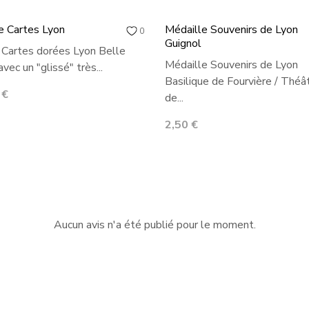
e Cartes Lyon
Médaille Souvenirs de Lyon
0
Guignol
 Cartes dorées Lyon Belle
Médaille Souvenirs de Lyon
avec un "glissé" très...
Basilique de Fourvière / Théâ
 €
de...
Prix
2,50 €
Aucun avis n'a été publié pour le moment.