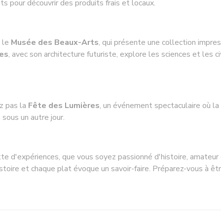
ts pour découvrir des produits frais et locaux.
t le
Musée des Beaux-Arts
, qui présente une collection impres
es
, avec son architecture futuriste, explore les sciences et les ci
ez pas la
Fête des Lumières
, un événement spectaculaire où la v
 sous un autre jour.
lette d'expériences, que vous soyez passionné d'histoire, amate
istoire et chaque plat évoque un savoir-faire. Préparez-vous à ê