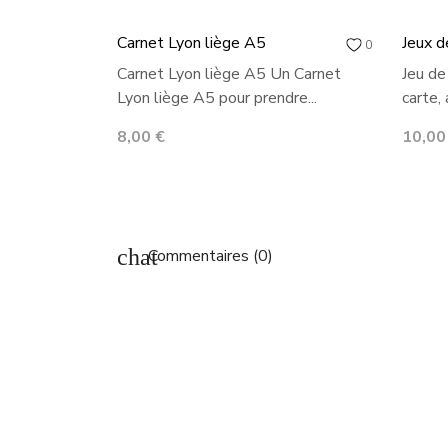
Carnet Lyon liège A5
Jeux d
0
Carnet Lyon liège A5 Un Carnet
Jeu de
Lyon liège A5 pour prendre...
carte, 
Prix
Prix
8,00 €
10,00
chat
Commentaires (0)