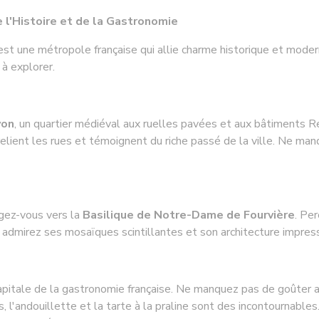
 l'Histoire et de la Gastronomie
est une métropole française qui allie charme historique et moder
 à explorer.
yon
, un quartier médiéval aux ruelles pavées et aux bâtiments Re
elient les rues et témoignent du riche passé de la ville. Ne ma
igez-vous vers la
Basilique de Notre-Dame de Fourvière
. Per
r, admirez ses mosaïques scintillantes et son architecture impres
pitale de la gastronomie française. Ne manquez pas de goûter a
 l'andouillette et la tarte à la praline sont des incontournabl