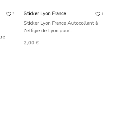
Sticker Lyon France
3
1
Sticker Lyon France Autocollant à
l'effigie de Lyon pour...
tre
Prix
2,00 €