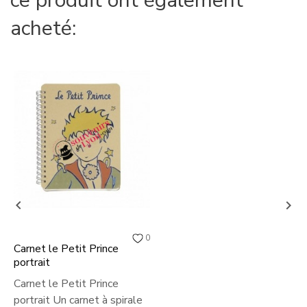
ce produit ont également
acheté:


0
Carnet le Petit Prince
portrait
Carnet le Petit Prince
portrait Un carnet à spirale