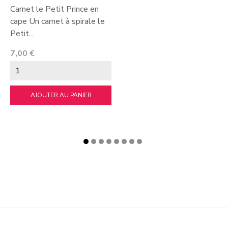
Carnet le Petit Prince en
cape Un carnet à spirale le
Petit...
Prix
7,00 €
AJOUTER AU PANIER