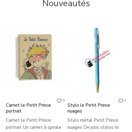
Nouveautés
0
2
Carnet le Petit Prince
Stylo le Petit Prince
S
portrait
nuages
S
Carnet le Petit Prince
Stylo métal Petit Prince
L
portrait Un carnet à spirale
nuages De jolis stylos le
S