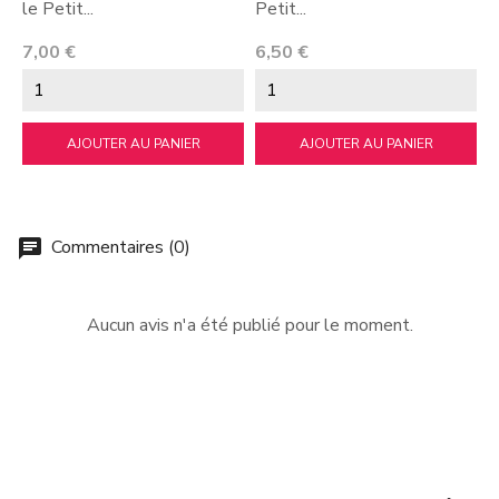
le Petit...
Petit...
P
3
Prix
Prix
7,00 €
6,50 €
AJOUTER AU PANIER
AJOUTER AU PANIER
Commentaires (0)
chat
Aucun avis n'a été publié pour le moment.