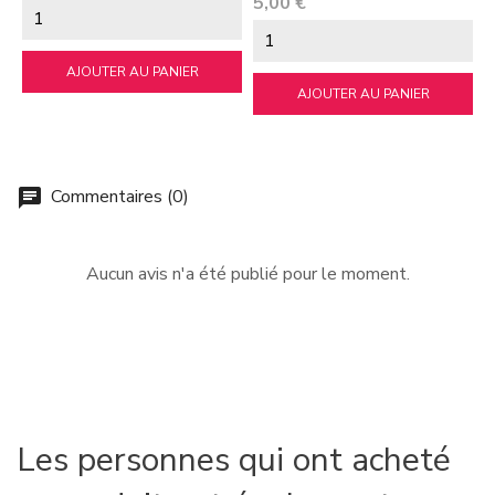
Prix
P
5,00 €
6
AJOUTER AU PANIER
AJOUTER AU PANIER
Commentaires (0)
chat
Aucun avis n'a été publié pour le moment.
Les personnes qui ont acheté