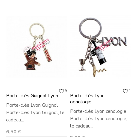
9
1
Porte-clés Guignol Lyon
Porte-clés Lyon
P
oenologie
m
Porte-clés Lyon Guignol
Porte-clés Lyon œnologie
P
Porte-clés Lyon Guignol, le
Porte-clés Lyon œnologie,
m
cadeau...
le cadeau...
o
Prix
6,50 €