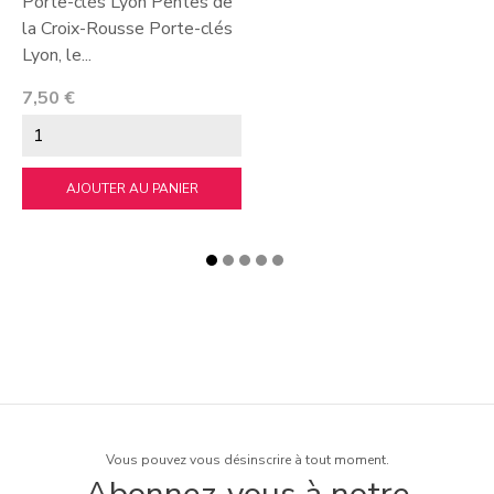
Porte-clés Lyon Pentes de
la Croix-Rousse Porte-clés
Lyon, le...
Prix
7,50 €
AJOUTER AU PANIER
Vous pouvez vous désinscrire à tout moment.