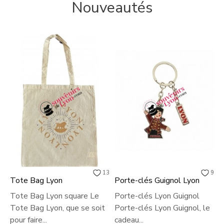
Nouveautés
13
9
Tote Bag Lyon
Porte-clés Guignol Lyon
M
Tote Bag Lyon square Le
Porte-clés Lyon Guignol
M
Tote Bag Lyon, que se soit
Porte-clés Lyon Guignol, le
r
pour faire...
cadeau...
s