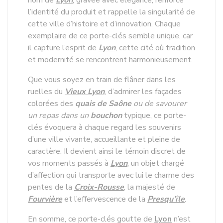
nom de
Lyon
, gravée avec élégance, renforce
l’identité du produit et rappelle la singularité de
cette ville d’histoire et d’innovation. Chaque
exemplaire de ce porte-clés semble unique, car
il capture l’esprit de
Lyon
, cette cité où tradition
et modernité se rencontrent harmonieusement.
Que vous soyez en train de flâner dans les
ruelles du
Vieux
Lyon
, d’admirer les façades
colorées des
quais de Saône
ou de savourer
un repas dans un
bouchon
typique, ce porte-
clés évoquera à chaque regard les souvenirs
d’une ville vivante, accueillante et pleine de
caractère. Il devient ainsi le témoin discret de
vos moments passés à
Lyon
, un objet chargé
d’affection qui transporte avec lui le charme des
pentes de la
Croix-Rousse
, la majesté de
Fourvière
et l’effervescence de la
Presqu’île
.
En somme, ce porte-clés goutte de
Lyon
n’est