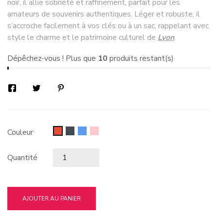
noir, il allie sobriété et raffinement, parfait pour les
amateurs de souvenirs authentiques. Léger et robuste, il
s’accroche facilement à vos clés ou à un sac, rappelant avec
style le charme et le patrimoine culturel de
Lyon
.
Dépêchez-vous ! Plus que
10
produits restant(s)
Noir
Bleu
Rose
Rouge
Couleur
Quantité
AJOUTER AU PANIER