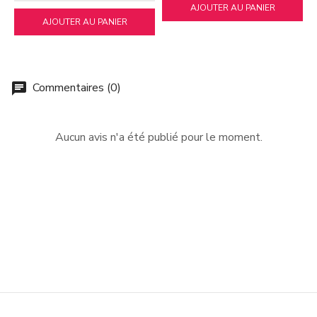
AJOUTER AU PANIER
AJOUTER AU PANIER
Commentaires (0)
chat
Aucun avis n'a été publié pour le moment.