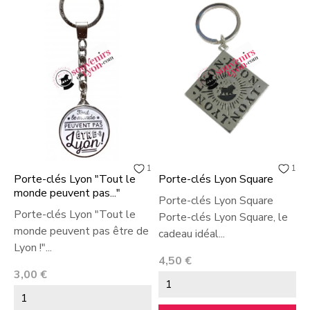
1
1
Porte-clés Lyon "Tout le
Porte-clés Lyon Square
P
monde peuvent pas..."
d
Porte-clés Lyon Square
Porte-clés Lyon "Tout le
P
Porte-clés Lyon Square, le
monde peuvent pas être de
r
cadeau idéal...
Lyon !"...
p
Prix
4,50 €
Prix
P
3,00 €
5