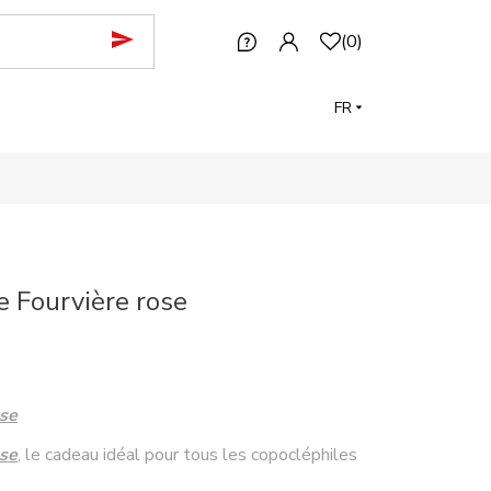
(
0
)
FR
e Fourvière rose
ose
ose
, le cadeau idéal pour tous les copocléphiles