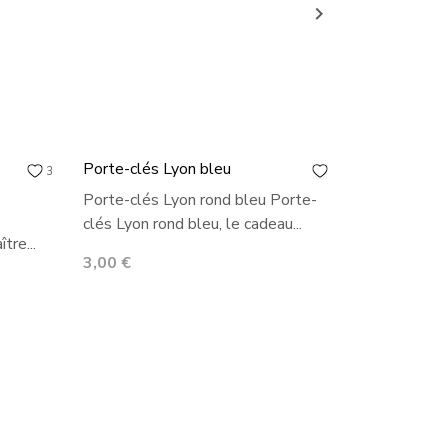

Porte-clés Lyon bleu
Porte-clés
3
0
Porte-clés Lyon rond bleu Porte-
Porte-clés
clés Lyon rond bleu, le cadeau...
clés Lyon ro
tre...
Prix
Prix
3,00 €
3,00 €