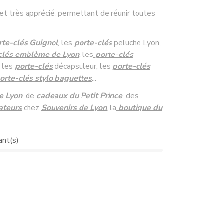
 et très apprécié, permettant de réunir toutes
rte-clés
Guignol
, les
porte-clés
peluche Lyon,
clés emblème de Lyon
,
les
porte-clés
, les
porte-clés
décapsuleur, les
porte-clés
orte-clés stylo baguettes
...
e Lyon
, de
cadeaux du Petit Prince
,
des
ateurs
chez
Souvenirs de Lyon
, la
boutique du
ant(s)