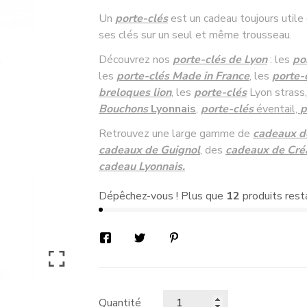
Un
porte-clés
est un cadeau toujours utile
ses clés sur un seul et même trousseau.
Découvrez nos
porte-clés de Lyon
: les
po
les
porte-clés Made in France
, les
porte-
breloques lion
, les
porte-clés
Lyon strass
Bouchons
Lyonnais
,
porte-clés
éventail,
p
Retrouvez une large gamme de
cadeaux d
cadeaux de Guignol
, des
cadeaux de Cré
cadeau Lyonnais.
Dépêchez-vous ! Plus que
12
produits rest
Quantité