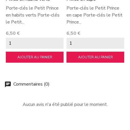
Porte-clés le Petit Prince
Porte-clés le Petit Prince
P
en habits verts Porte-clés
en cape Porte-clés le Petit
p
le Petit...
Prince...
P
Prix
Prix
P
6,50 €
6,50 €
6
AJOUTER AU PANIER
AJOUTER AU PANIER
Commentaires (0)
chat
Aucun avis n'a été publié pour le moment.