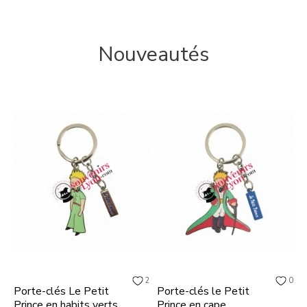
Nouveautés
2
0
Porte-clés Le Petit
Porte-clés le Petit
P
Prince en habits verts
Prince en cape
P