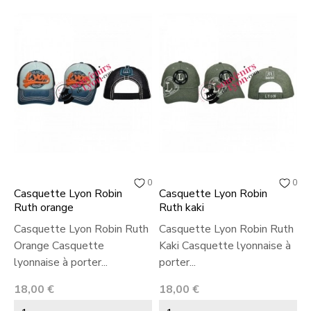
0
0
Casquette Lyon Robin
Casquette Lyon Robin
C
Ruth orange
Ruth kaki
R
Casquette Lyon Robin Ruth
Casquette Lyon Robin Ruth
C
Orange Casquette
Kaki Casquette lyonnaise à
G
lyonnaise à porter...
porter...
p
Prix
Prix
P
18,00 €
18,00 €
1