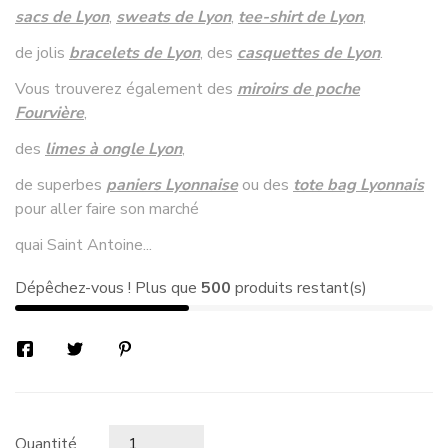
sacs de Lyon
,
sweats de Lyon
,
tee-shirt de Lyon
,
de jolis
bracelets de Lyon
, des
casquettes de Lyon
.
Vous trouverez également des
miroirs de poche
Fourvière
,
des
limes à ongle Lyon
,
de superbes
paniers Lyonnaise
ou des
tote bag Lyonnais
pour aller faire son marché
quai Saint Antoine...
Dépêchez-vous ! Plus que
500
produits restant(s)
Quantité