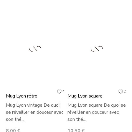
4
2
Mug Lyon rétro
Mug Lyon square
M
Mug Lyon vintage De quoi
Mug Lyon square De quoi se
M
se réveiller en douceur avec
réveiller en douceur avec
r
son thé...
son thé...
s
Prix
Prix
P
8,00 €
10,50 €
8